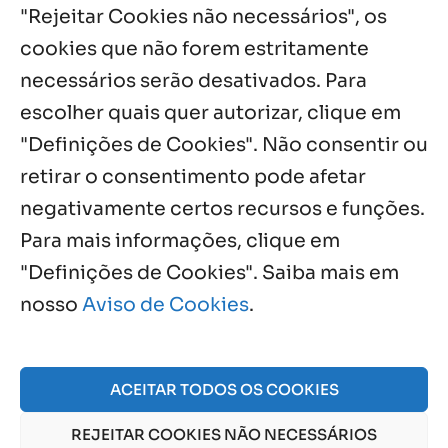
"Rejeitar Cookies não necessários", os
5 ago, 2026
cookies que não forem estritamente
necessários serão desativados. Para
Notícias por Categoria
escolher quais quer autorizar, clique em
"Definições de Cookies". Não consentir ou
retirar o consentimento pode afetar
negativamente certos recursos e funções.
Próximos Eventos
Para mais informações, clique em
"Definições de Cookies". Saiba mais em
nosso
Aviso de Cookies
.
Agosto, 2026
NO EVENTS
ACEITAR TODOS OS COOKIES
REJEITAR COOKIES NÃO NECESSÁRIOS