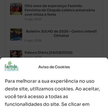
Oito anos de esperança: Fazenda
Feminina de Chapala celebra aniversário
com missa e festa
6 ago, 2026
Boletim JULHO de 2026 – Centro Infantil
Chitaitai
6 ago, 2026
Palavra Diária (06/08/2026)
6 ago, 2026
Aviso de Cookies
Após ordenação, Padre Raymundo
Fagner é recebido com festa na Fazenda
Para melhorar a sua experiência no uso
de Guadalajara
5 ago, 2026
deste site, utilizamos cookies. Ao aceitar,
você terá acesso a todas as
Fazenda Dom Mário comemora 5 anos
com testemunhos e missa em São
funcionalidades do site. Se clicar em
Cristóvão