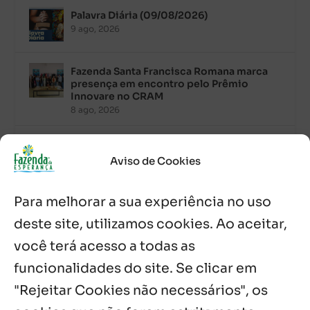
Palavra Diária (09/08/2026)
9 ago, 2026
Fazenda Santa Francisca Romana marca
presença em encontro pelo Prêmio
Innovare no CRAM
8 ago, 2026
Palavra Diária (08/08/2026)
8 ago, 2026
Aviso de Cookies
Para melhorar a sua experiência no uso
Acolhidos e voluntários participam do
Sopão da Comunidade Mata Redonda
deste site, utilizamos cookies. Ao aceitar,
7 ago, 2026
você terá acesso a todas as
Es de Chapala celebram perseverança e
funcionalidades do site. Se clicar em
missão em encontro
"Rejeitar Cookies não necessários", os
7 ago, 2026