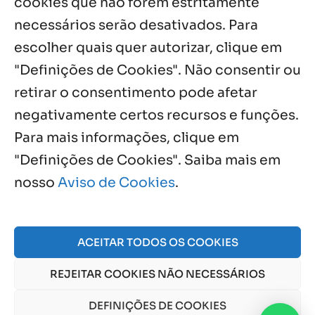
cookies que não forem estritamente
necessários serão desativados. Para
Notícias por Categoria
escolher quais quer autorizar, clique em
"Definições de Cookies". Não consentir ou
retirar o consentimento pode afetar
negativamente certos recursos e funções.
Próximos Eventos
Para mais informações, clique em
"Definições de Cookies". Saiba mais em
nosso
Aviso de Cookies
.
Agosto, 2026
NO EVENTS
ACEITAR TODOS OS COOKIES
REJEITAR COOKIES NÃO NECESSÁRIOS
© 2026 Obra Social Nossa Senhora da Gloria - Fazenda
da Esperança. CNPJ: 48555775000150 |
Aviso de Cookies
DEFINIÇÕES DE COOKIES
e
Aviso de Privacidade