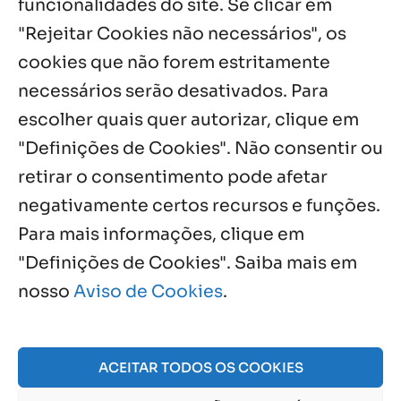
funcionalidades do site. Se clicar em
com missa e festa
"Rejeitar Cookies não necessários", os
6 ago, 2026
cookies que não forem estritamente
necessários serão desativados. Para
Notícias por Categoria
escolher quais quer autorizar, clique em
"Definições de Cookies". Não consentir ou
retirar o consentimento pode afetar
negativamente certos recursos e funções.
Próximos Eventos
Para mais informações, clique em
"Definições de Cookies". Saiba mais em
nosso
Aviso de Cookies
.
Agosto, 2026
NO EVENTS
ACEITAR TODOS OS COOKIES