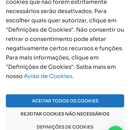
cookies que não forem estritamente
necessários serão desativados. Para
Notícias por Categoria
escolher quais quer autorizar, clique em
"Definições de Cookies". Não consentir ou
retirar o consentimento pode afetar
negativamente certos recursos e funções.
Próximos Eventos
Para mais informações, clique em
"Definições de Cookies". Saiba mais em
nosso
Aviso de Cookies
.
Agosto, 2026
NO EVENTS
ACEITAR TODOS OS COOKIES
REJEITAR COOKIES NÃO NECESSÁRIOS
© 2026 Obra Social Nossa Senhora da Gloria - Fazenda
da Esperança. CNPJ: 48555775000150 |
Aviso de Cookies
DEFINIÇÕES DE COOKIES