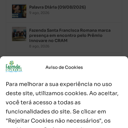
Palavra Diária (09/08/2026)
9 ago, 2026
Fazenda Santa Francisca Romana marca
presença em encontro pelo Prêmio
Innovare no CRAM
8 ago, 2026
Palavra Diária (08/08/2026)
8 ago, 2026
Aviso de Cookies
Para melhorar a sua experiência no uso
Acolhidos e voluntários participam do
Sopão da Comunidade Mata Redonda
deste site, utilizamos cookies. Ao aceitar,
7 ago, 2026
você terá acesso a todas as
Es de Chapala celebram perseverança e
funcionalidades do site. Se clicar em
missão em encontro
"Rejeitar Cookies não necessários", os
7 ago, 2026