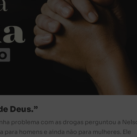
de Deus.”
inha problema com as drogas perguntou a Nels
a para homens e ainda não para mulheres. Ele