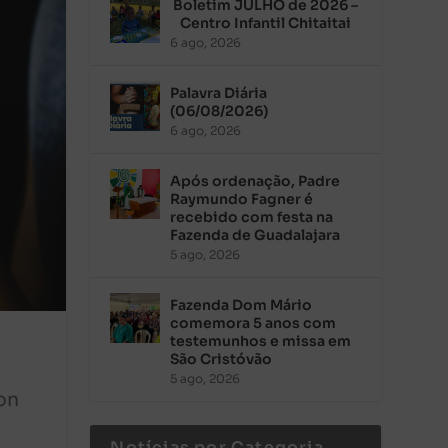
Boletim JULHO de 2026 –
Centro Infantil Chitaitai
6 ago, 2026
Palavra Diária
(06/08/2026)
6 ago, 2026
Após ordenação, Padre
Raymundo Fagner é
recebido com festa na
Fazenda de Guadalajara
5 ago, 2026
Fazenda Dom Mário
comemora 5 anos com
testemunhos e missa em
São Cristóvão
5 ago, 2026
on
Notícias por Categoria