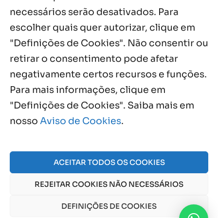
necessários serão desativados. Para
Notícias por Categoria
escolher quais quer autorizar, clique em
"Definições de Cookies". Não consentir ou
retirar o consentimento pode afetar
negativamente certos recursos e funções.
Próximos Eventos
Para mais informações, clique em
"Definições de Cookies". Saiba mais em
nosso
Aviso de Cookies
.
Agosto, 2026
NO EVENTS
ACEITAR TODOS OS COOKIES
REJEITAR COOKIES NÃO NECESSÁRIOS
© 2026 Obra Social Nossa Senhora da Gloria - Fazenda
da Esperança. CNPJ: 48555775000150 |
Aviso de Cookies
DEFINIÇÕES DE COOKIES
e
Aviso de Privacidade