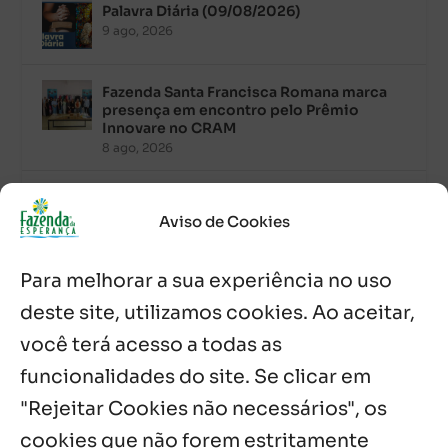
Palavra Diária (09/08/2026)
9 ago, 2026
Fazenda Santa Francisca Romana marca
presença em encontro pelo Prêmio
Innovare no CRAM
8 ago, 2026
Palavra Diária (08/08/2026)
8 ago, 2026
Aviso de Cookies
Para melhorar a sua experiência no uso
Acolhidos e voluntários participam do
Sopão da Comunidade Mata Redonda
deste site, utilizamos cookies. Ao aceitar,
7 ago, 2026
você terá acesso a todas as
Es de Chapala celebram perseverança e
funcionalidades do site. Se clicar em
missão em encontro
"Rejeitar Cookies não necessários", os
7 ago, 2026
cookies que não forem estritamente