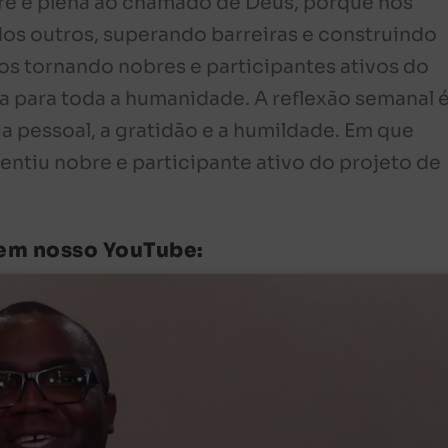
vre e plena ao chamado de Deus, porque nos
dos outros, superando barreiras e construindo
nos tornando nobres e participantes ativos do
a para toda a humanidade. A reflexão semanal 
a pessoal, a gratidão e a humildade. Em que
ntiu nobre e participante ativo do projeto de
 em nosso YouTube: