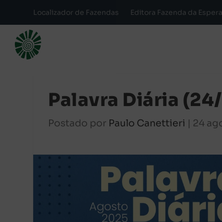
Localizador de Fazendas
Editora Fazenda da Esper
Palavra Diária (2
Postado por
Paulo Canettieri
|
24 ag