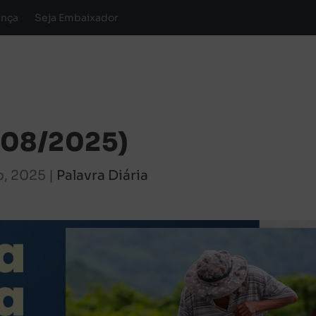
ança
Seja Embaixador
4/08/2025)
o, 2025
|
Palavra Diária