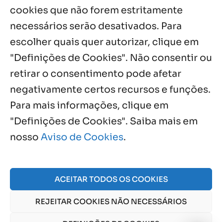
cookies que não forem estritamente
necessários serão desativados. Para
Notícias por Categoria
escolher quais quer autorizar, clique em
"Definições de Cookies". Não consentir ou
retirar o consentimento pode afetar
negativamente certos recursos e funções.
Próximos Eventos
Para mais informações, clique em
"Definições de Cookies". Saiba mais em
nosso
Aviso de Cookies
.
Agosto, 2026
NO EVENTS
ACEITAR TODOS OS COOKIES
REJEITAR COOKIES NÃO NECESSÁRIOS
© 2026 Obra Social Nossa Senhora da Gloria - Fazenda
da Esperança. CNPJ: 48555775000150 |
Aviso de Cookies