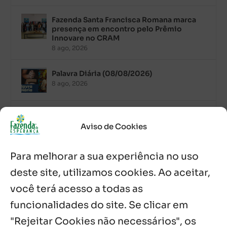
Fazenda Santa Francisca Romana marca
presença em encontro pelo Prêmio
Innovare no CRAM
8 ago, 2026
Palavra Diária (08/08/2026)
8 ago, 2026
Acolhidos e voluntários participam do
Sopão da Comunidade Mata Redonda
Aviso de Cookies
7 ago, 2026
Para melhorar a sua experiência no uso
Es de Chapala celebram perseverança e
missão em encontro
deste site, utilizamos cookies. Ao aceitar,
7 ago, 2026
você terá acesso a todas as
funcionalidades do site. Se clicar em
Palavra Diária (07/08/2026)
7 ago, 2026
"Rejeitar Cookies não necessários", os