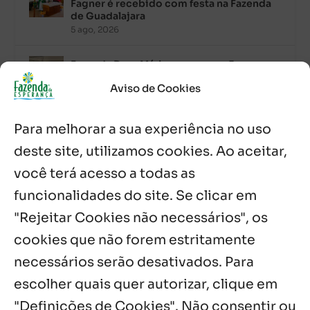
Fagner é recebido com festa na Fazenda
de Guadalajara
5 ago, 2026
Fazenda Dom Mário comemora 5 anos
com testemunhos e missa em São
Aviso de Cookies
Cristóvão
5 ago, 2026
Para melhorar a sua experiência no uso
Palavra Diária (05/08/2026)
deste site, utilizamos cookies. Ao aceitar,
5 ago, 2026
você terá acesso a todas as
funcionalidades do site. Se clicar em
Palavra Diária (04/08/2026)
4 ago, 2026
"Rejeitar Cookies não necessários", os
cookies que não forem estritamente
necessários serão desativados. Para
Notícias por Categoria
escolher quais quer autorizar, clique em
"Definições de Cookies". Não consentir ou