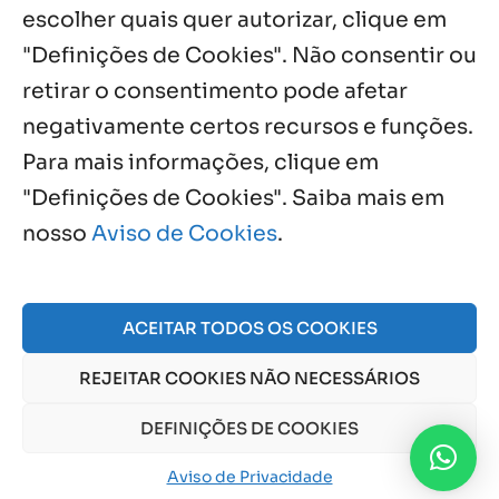
escolher quais quer autorizar, clique em
"Definições de Cookies". Não consentir ou
retirar o consentimento pode afetar
negativamente certos recursos e funções.
Próximos Eventos
Para mais informações, clique em
"Definições de Cookies". Saiba mais em
nosso
Aviso de Cookies
.
Agosto, 2026
NO EVENTS
ACEITAR TODOS OS COOKIES
REJEITAR COOKIES NÃO NECESSÁRIOS
© 2026 Obra Social Nossa Senhora da Gloria - Fazenda
da Esperança. CNPJ: 48555775000150 |
Aviso de Cookies
DEFINIÇÕES DE COOKIES
e
Aviso de Privacidade
Aviso de Privacidade