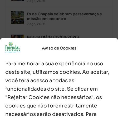
7 ago, 2026
Es de Chapala celebram perseverança e
missão em encontro
7 ago, 2026
Palavra Diária (07/08/2026)
7 ago, 2026
Aviso de Cookies
Oito anos de esperança: Fazenda
Para melhorar a sua experiência no uso
Feminina de Chapala celebra aniversário
com missa e festa
deste site, utilizamos cookies. Ao aceitar,
6 ago, 2026
você terá acesso a todas as
Boletim JULHO de 2026 – Centro Infantil
funcionalidades do site. Se clicar em
Chitaitai
"Rejeitar Cookies não necessários", os
6 ago, 2026
cookies que não forem estritamente
necessários serão desativados. Para
Notícias por Categoria