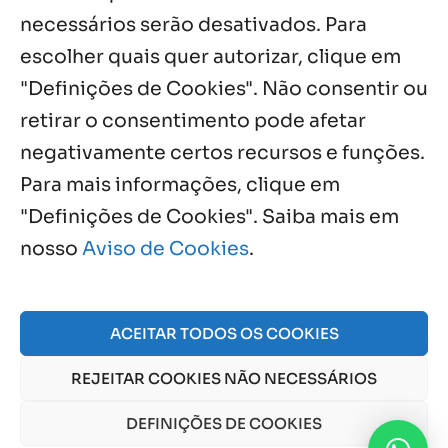
necessários serão desativados. Para
Notícias por Categoria
escolher quais quer autorizar, clique em
"Definições de Cookies". Não consentir ou
retirar o consentimento pode afetar
negativamente certos recursos e funções.
Próximos Eventos
Para mais informações, clique em
"Definições de Cookies". Saiba mais em
nosso
Aviso de Cookies
.
Agosto, 2026
NO EVENTS
ACEITAR TODOS OS COOKIES
REJEITAR COOKIES NÃO NECESSÁRIOS
© 2026 Obra Social Nossa Senhora da Gloria - Fazenda
da Esperança. CNPJ: 48555775000150 |
Aviso de Cookies
DEFINIÇÕES DE COOKIES
e
Aviso de Privacidade