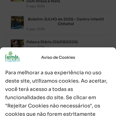
com missa e festa
6 ago, 2026
Boletim JULHO de 2026 – Centro Infantil
Chitaitai
6 ago, 2026
Palavra Diária (06/08/2026)
6 ago, 2026
Aviso de Cookies
Após ordenação, Padre Raymundo
Fagner é recebido com festa na Fazenda
Para melhorar a sua experiência no uso
de Guadalajara
5 ago, 2026
deste site, utilizamos cookies. Ao aceitar,
você terá acesso a todas as
Fazenda Dom Mário comemora 5 anos
com testemunhos e missa em São
funcionalidades do site. Se clicar em
Cristóvão
"Rejeitar Cookies não necessários", os
5 ago, 2026
cookies que não forem estritamente