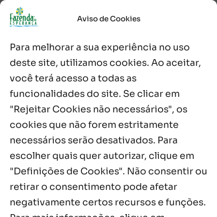
Palavra Diária (05/08/2026)
Aviso de Cookies
5 ago, 2026
Para melhorar a sua experiência no uso
Palavra Diária (04/08/2026)
deste site, utilizamos cookies. Ao aceitar,
4 ago, 2026
você terá acesso a todas as
funcionalidades do site. Se clicar em
Palavra de Vida (Agosto de 2026)
3 ago, 2026
"Rejeitar Cookies não necessários", os
cookies que não forem estritamente
necessários serão desativados. Para
Notícias por Categoria
escolher quais quer autorizar, clique em
"Definições de Cookies". Não consentir ou
retirar o consentimento pode afetar
negativamente certos recursos e funções.
Próximos Eventos