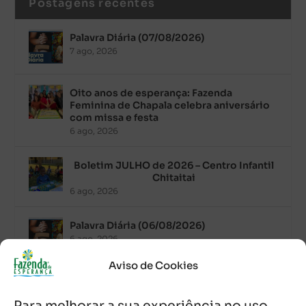
Postagens recentes
Palavra Diária (07/08/2026)
7 ago, 2026
Oito anos de esperança: Fazenda
Feminina de Chapala celebra aniversário
com missa e festa
6 ago, 2026
Boletim JULHO de 2026 – Centro Infantil
Chitaitai
6 ago, 2026
Palavra Diária (06/08/2026)
6 ago, 2026
Aviso de Cookies
Após ordenação, Padre Raymundo
Fagner é recebido com festa na Fazenda
Para melhorar a sua experiência no uso
de Guadalajara