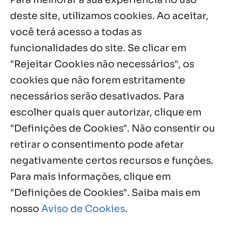
5 ago, 2026
deste site, utilizamos cookies. Ao aceitar,
você terá acesso a todas as
Fazenda Dom Mário comemora 5 anos
com testemunhos e missa em São
funcionalidades do site. Se clicar em
Cristóvão
"Rejeitar Cookies não necessários", os
5 ago, 2026
cookies que não forem estritamente
necessários serão desativados. Para
Notícias por Categoria
escolher quais quer autorizar, clique em
"Definições de Cookies". Não consentir ou
retirar o consentimento pode afetar
negativamente certos recursos e funções.
Próximos Eventos
Para mais informações, clique em
"Definições de Cookies". Saiba mais em
nosso
Aviso de Cookies
.
Agosto, 2026