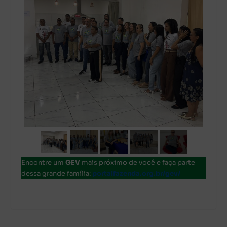
Encontre um
GEV
mais próximo de você e faça parte
dessa grande família:
portalfazenda.org.br/gev/