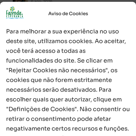
6 ago, 2026
Aviso de Cookies
Após ordenação, Padre Raymundo
Fagner é recebido com festa na Fazenda
Para melhorar a sua experiência no uso
de Guadalajara
5 ago, 2026
deste site, utilizamos cookies. Ao aceitar,
você terá acesso a todas as
Fazenda Dom Mário comemora 5 anos
com testemunhos e missa em São
funcionalidades do site. Se clicar em
Cristóvão
"Rejeitar Cookies não necessários", os
5 ago, 2026
cookies que não forem estritamente
necessários serão desativados. Para
Notícias por Categoria
escolher quais quer autorizar, clique em
"Definições de Cookies". Não consentir ou
retirar o consentimento pode afetar
negativamente certos recursos e funções.
Próximos Eventos