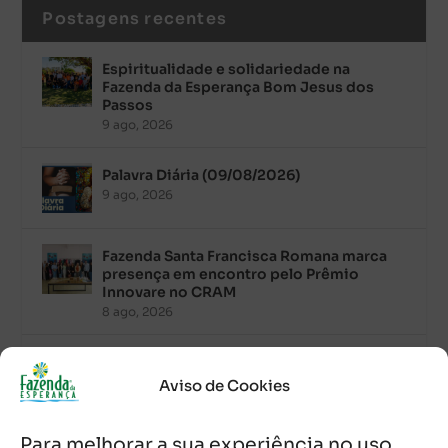
Postagens recentes
Espiritualidade e solidariedade na
Fazenda da Esperança Bom Jesus dos
Passos
9 ago, 2026
Palavra Diária (09/08/2026)
9 ago, 2026
Fazenda Santa Francisca Romana marca
presença em encontro pelo Prêmio
Innovare no CRAM
8 ago, 2026
Palavra Diária (08/08/2026)
8 ago, 2026
Aviso de Cookies
Para melhorar a sua experiência no uso
Acolhidos e voluntários participam do