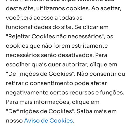
Sopão da Comunidade Mata Redonda
deste site, utilizamos cookies. Ao aceitar,
7 ago, 2026
você terá acesso a todas as
Es de Chapala celebram perseverança e
funcionalidades do site. Se clicar em
missão em encontro
"Rejeitar Cookies não necessários", os
7 ago, 2026
cookies que não forem estritamente
necessários serão desativados. Para
Notícias por Categoria
escolher quais quer autorizar, clique em
"Definições de Cookies". Não consentir ou
retirar o consentimento pode afetar
negativamente certos recursos e funções.
Próximos Eventos
Para mais informações, clique em
"Definições de Cookies". Saiba mais em
nosso
Aviso de Cookies
.
Agosto, 2026