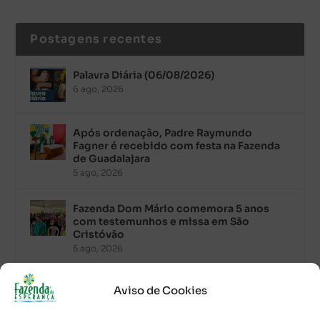
Postagens recentes
Palavra Diária (06/08/2026)
6 ago, 2026
Após ordenação, Padre Raymundo
Fagner é recebido com festa na Fazenda
de Guadalajara
5 ago, 2026
Fazenda Dom Mário comemora 5 anos
com testemunhos e missa em São
Cristóvão
5 ago, 2026
Palavra Diária (05/08/2026)
Aviso de Cookies
5 ago, 2026