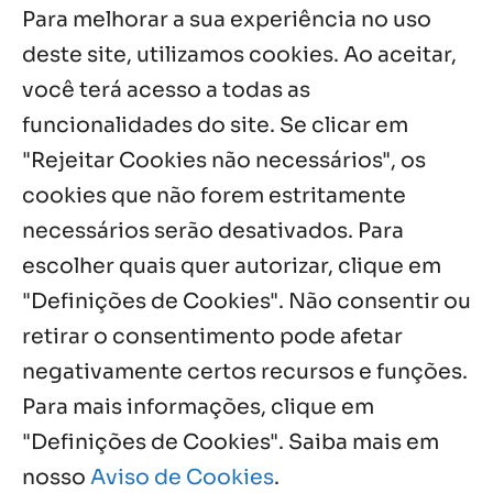
Para melhorar a sua experiência no uso
Palavra Diária (04/08/2026)
deste site, utilizamos cookies. Ao aceitar,
4 ago, 2026
você terá acesso a todas as
funcionalidades do site. Se clicar em
Palavra de Vida (Agosto de 2026)
3 ago, 2026
"Rejeitar Cookies não necessários", os
cookies que não forem estritamente
necessários serão desativados. Para
Notícias por Categoria
escolher quais quer autorizar, clique em
"Definições de Cookies". Não consentir ou
retirar o consentimento pode afetar
negativamente certos recursos e funções.
Próximos Eventos
Para mais informações, clique em
"Definições de Cookies". Saiba mais em
nosso
Aviso de Cookies
.
Agosto, 2026