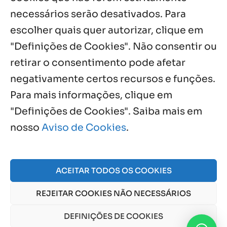
necessários serão desativados. Para
Notícias por Categoria
escolher quais quer autorizar, clique em
"Definições de Cookies". Não consentir ou
retirar o consentimento pode afetar
negativamente certos recursos e funções.
Próximos Eventos
Para mais informações, clique em
"Definições de Cookies". Saiba mais em
nosso
Aviso de Cookies
.
Agosto, 2026
NO EVENTS
ACEITAR TODOS OS COOKIES
REJEITAR COOKIES NÃO NECESSÁRIOS
© 2026 Obra Social Nossa Senhora da Gloria - Fazenda
da Esperança. CNPJ: 48555775000150 |
Aviso de Cookies
DEFINIÇÕES DE COOKIES
e
Aviso de Privacidade