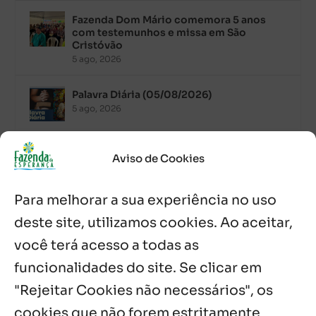
Fazenda Dom Mário comemora 5 anos
com testemunhos e missa em São
Cristóvão
5 ago, 2026
Palavra Diária (05/08/2026)
5 ago, 2026
Palavra Diária (04/08/2026)
Aviso de Cookies
4 ago, 2026
Para melhorar a sua experiência no uso
Palavra de Vida (Agosto de 2026)
deste site, utilizamos cookies. Ao aceitar,
3 ago, 2026
você terá acesso a todas as
funcionalidades do site. Se clicar em
Palavra Diária (02/08/2026)
2 ago, 2026
"Rejeitar Cookies não necessários", os
cookies que não forem estritamente