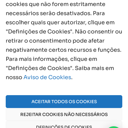
cookies que não forem estritamente
necessários serão desativados. Para
Notícias por Categoria
escolher quais quer autorizar, clique em
"Definições de Cookies". Não consentir ou
retirar o consentimento pode afetar
negativamente certos recursos e funções.
Próximos Eventos
Para mais informações, clique em
"Definições de Cookies". Saiba mais em
nosso
Aviso de Cookies
.
Agosto, 2026
NO EVENTS
ACEITAR TODOS OS COOKIES
REJEITAR COOKIES NÃO NECESSÁRIOS
© 2026 Obra Social Nossa Senhora da Gloria - Fazenda
da Esperança. CNPJ: 48555775000150 |
Aviso de Cookies
DEFINIÇÕES DE COOKIES