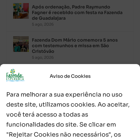
Após ordenação, Padre Raymundo
Fagner é recebido com festa na Fazenda
de Guadalajara
5 ago, 2026
Fazenda Dom Mário comemora 5 anos
com testemunhos e missa em São
Cristóvão
5 ago, 2026
Palavra Diária (05/08/2026)
Aviso de Cookies
5 ago, 2026
Para melhorar a sua experiência no uso
Palavra Diária (04/08/2026)
deste site, utilizamos cookies. Ao aceitar,
4 ago, 2026
você terá acesso a todas as
funcionalidades do site. Se clicar em
Palavra de Vida (Agosto de 2026)
3 ago, 2026
"Rejeitar Cookies não necessários", os