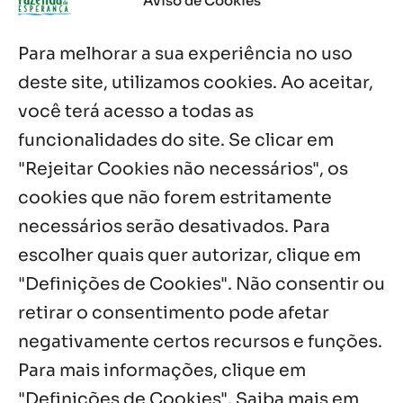
Aviso de Cookies
6 ago, 2026
Para melhorar a sua experiência no uso
Boletim JULHO de 2026 – Centro Infantil
Chitaitai
deste site, utilizamos cookies. Ao aceitar,
6 ago, 2026
você terá acesso a todas as
funcionalidades do site. Se clicar em
Palavra Diária (06/08/2026)
6 ago, 2026
"Rejeitar Cookies não necessários", os
cookies que não forem estritamente
necessários serão desativados. Para
Notícias por Categoria
escolher quais quer autorizar, clique em
"Definições de Cookies". Não consentir ou
retirar o consentimento pode afetar
negativamente certos recursos e funções.
Próximos Eventos
Para mais informações, clique em
"Definições de Cookies". Saiba mais em