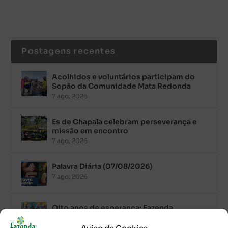
Postagens recentes
Acolhidos e voluntários participam do
Sopão da Comunidade Mata Redonda
7 ago, 2026
Es de Chapala celebram perseverança e
missão em encontro
7 ago, 2026
Palavra Diária (07/08/2026)
7 ago, 2026
Oito anos de esperança: Fazenda
Feminina de Chapala celebra aniversário
com missa e festa