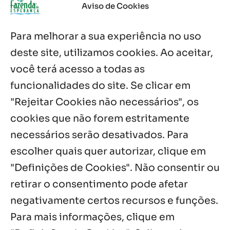
Aviso de Cookies
Oito anos de esperança: Fazenda
Para melhorar a sua experiência no uso
Feminina de Chapala celebra aniversário
com missa e festa
deste site, utilizamos cookies. Ao aceitar,
6 ago, 2026
você terá acesso a todas as
Boletim JULHO de 2026 – Centro Infantil
funcionalidades do site. Se clicar em
Chitaitai
"Rejeitar Cookies não necessários", os
6 ago, 2026
cookies que não forem estritamente
necessários serão desativados. Para
Notícias por Categoria
escolher quais quer autorizar, clique em
"Definições de Cookies". Não consentir ou
retirar o consentimento pode afetar
negativamente certos recursos e funções.
Próximos Eventos
Para mais informações, clique em