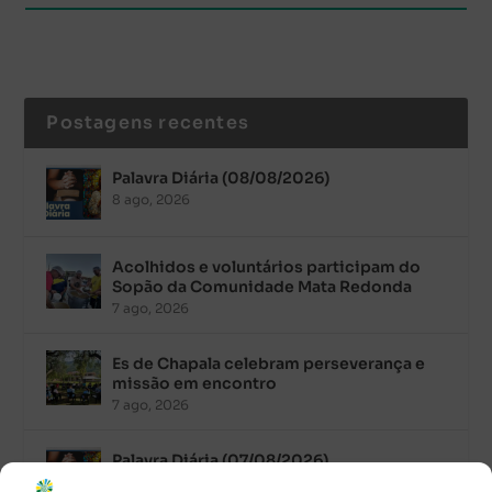
Postagens recentes
Palavra Diária (08/08/2026)
8 ago, 2026
Acolhidos e voluntários participam do
Sopão da Comunidade Mata Redonda
7 ago, 2026
Es de Chapala celebram perseverança e
missão em encontro
7 ago, 2026
Palavra Diária (07/08/2026)
7 ago, 2026