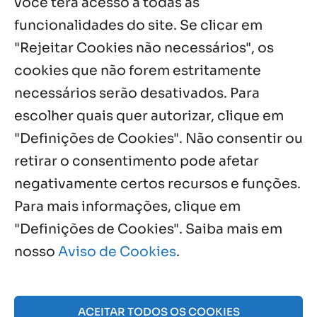
você terá acesso a todas as
Boletim JULHO de 2026 – Centro Infantil
funcionalidades do site. Se clicar em
Chitaitai
"Rejeitar Cookies não necessários", os
6 ago, 2026
cookies que não forem estritamente
necessários serão desativados. Para
Notícias por Categoria
escolher quais quer autorizar, clique em
"Definições de Cookies". Não consentir ou
retirar o consentimento pode afetar
negativamente certos recursos e funções.
Próximos Eventos
Para mais informações, clique em
"Definições de Cookies". Saiba mais em
nosso
Aviso de Cookies
.
Agosto, 2026
NO EVENTS
ACEITAR TODOS OS COOKIES