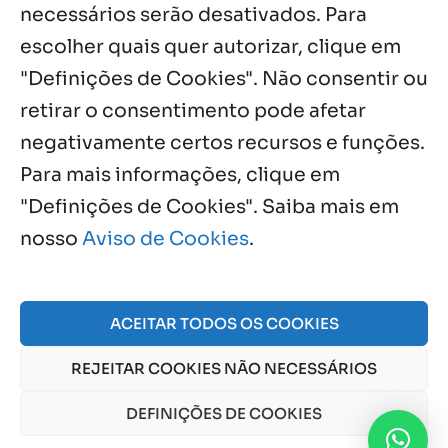
necessários serão desativados. Para
Notícias por Categoria
escolher quais quer autorizar, clique em
"Definições de Cookies". Não consentir ou
retirar o consentimento pode afetar
negativamente certos recursos e funções.
Próximos Eventos
Para mais informações, clique em
"Definições de Cookies". Saiba mais em
nosso
Aviso de Cookies
.
Agosto, 2026
NO EVENTS
ACEITAR TODOS OS COOKIES
REJEITAR COOKIES NÃO NECESSÁRIOS
© 2026 Obra Social Nossa Senhora da Gloria - Fazenda
da Esperança. CNPJ: 48555775000150 |
Aviso de Cookies
DEFINIÇÕES DE COOKIES
e
Aviso de Privacidade