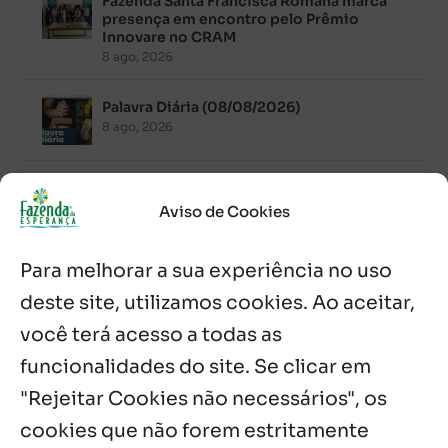
Fazenda Santa Francisca Romana marca
presença em encontro pelo Prêmio
Innovare no CRAM
8 ago, 2026
Palavra Diária (08/08/2026)
8 ago, 2026
Acolhidos e voluntários participam do
Sopão da Comunidade Mata Redonda
Aviso de Cookies
7 ago, 2026
Para melhorar a sua experiência no uso
Es de Chapala celebram perseverança e
missão em encontro
deste site, utilizamos cookies. Ao aceitar,
7 ago, 2026
você terá acesso a todas as
funcionalidades do site. Se clicar em
Palavra Diária (07/08/2026)
7 ago, 2026
"Rejeitar Cookies não necessários", os
cookies que não forem estritamente