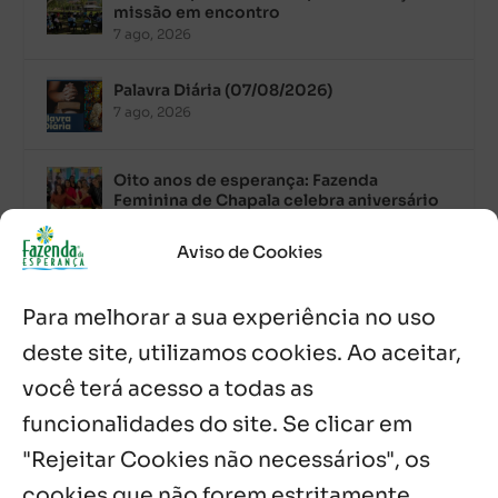
missão em encontro
7 ago, 2026
Palavra Diária (07/08/2026)
7 ago, 2026
Oito anos de esperança: Fazenda
Feminina de Chapala celebra aniversário
com missa e festa
6 ago, 2026
Aviso de Cookies
Boletim JULHO de 2026 – Centro Infantil
Para melhorar a sua experiência no uso
Chitaitai
6 ago, 2026
deste site, utilizamos cookies. Ao aceitar,
você terá acesso a todas as
Palavra Diária (06/08/2026)
6 ago, 2026
funcionalidades do site. Se clicar em
"Rejeitar Cookies não necessários", os
cookies que não forem estritamente