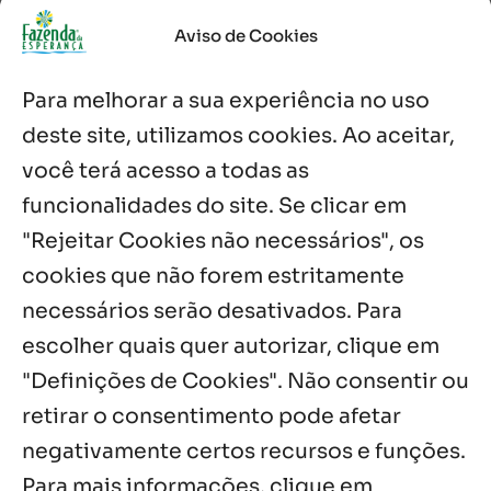
Palavra Diária (05/08/2026)
Aviso de Cookies
5 ago, 2026
Para melhorar a sua experiência no uso
Palavra Diária (04/08/2026)
deste site, utilizamos cookies. Ao aceitar,
4 ago, 2026
você terá acesso a todas as
funcionalidades do site. Se clicar em
Palavra de Vida (Agosto de 2026)
3 ago, 2026
"Rejeitar Cookies não necessários", os
cookies que não forem estritamente
necessários serão desativados. Para
Notícias por Categoria
escolher quais quer autorizar, clique em
"Definições de Cookies". Não consentir ou
retirar o consentimento pode afetar
negativamente certos recursos e funções.
Próximos Eventos
Para mais informações, clique em