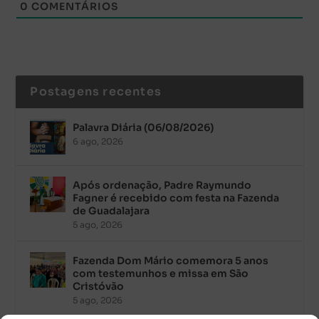
0
COMENTÁRIOS
Postagens recentes
Palavra Diária (06/08/2026)
6 ago, 2026
Após ordenação, Padre Raymundo
Fagner é recebido com festa na Fazenda
de Guadalajara
5 ago, 2026
Fazenda Dom Mário comemora 5 anos
com testemunhos e missa em São
Cristóvão
5 ago, 2026