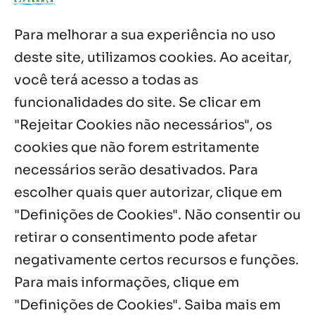
4 ago, 2026
Para melhorar a sua experiência no uso
Palavra de Vida (Agosto de 2026)
deste site, utilizamos cookies. Ao aceitar,
3 ago, 2026
você terá acesso a todas as
funcionalidades do site. Se clicar em
Palavra Diária (02/08/2026)
2 ago, 2026
"Rejeitar Cookies não necessários", os
cookies que não forem estritamente
necessários serão desativados. Para
Notícias por Categoria
escolher quais quer autorizar, clique em
"Definições de Cookies". Não consentir ou
retirar o consentimento pode afetar
negativamente certos recursos e funções.
Próximos Eventos
Para mais informações, clique em
"Definições de Cookies". Saiba mais em