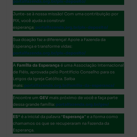
portalfazenda.org.br/pix-deposito/
Junte-se à nossa missão! Com uma contribuição por
PIX, você ajuda a construir
esperança:
portalfazenda.org.br/pix-deposito/
Sua doação faz a diferença! Apoie a Fazenda da
Esperança e transforme vidas:
portalfazenda.org.br/pix-deposito/
A
Família da Esperança
é uma Associação Internacional
de Fiéis, aprovada pelo Pontifício Conselho para os
Leigos da Igreja Católica. Saiba
mais:
portalfazenda.org.br/familia-da-esperanca/
Encontre um
GEV
mais próximo de você e faça parte
dessa grande família:
portalfazenda.org.br/gev/
ES
* é a inicial da palavra “
Esperança
” e a forma como
chamamos os que se recuperaram na Fazenda da
Esperança.