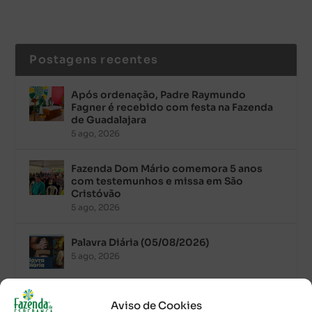
Postagens recentes
Após ordenação, Padre Raymundo
Fagner é recebido com festa na Fazenda
de Guadalajara
5 ago, 2026
Fazenda Dom Mário comemora 5 anos
com testemunhos e missa em São
Cristóvão
5 ago, 2026
Palavra Diária (05/08/2026)
5 ago, 2026
Palavra Diária (04/08/2026)
Aviso de Cookies