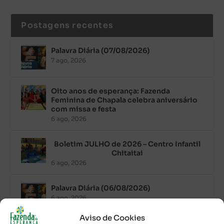
Postagens recentes
Palavra Diária (07/08/2026)
7 ago, 2026
Oito anos de esperança: Fazenda
Feminina de Chapala celebra aniversário
com missa e festa
6 ago, 2026
Boletim JULHO de 2026 – Centro Infantil
Chitaitai
6 ago, 2026
Palavra Diária (06/08/2026)
6 ago, 2026
Aviso de Cookies