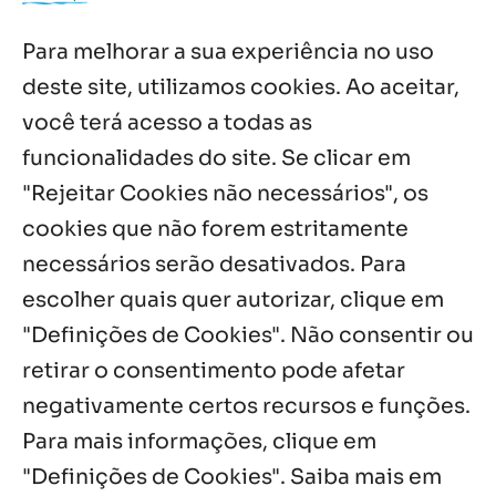
Após ordenação, Padre Raymundo
Fagner é recebido com festa na Fazenda
Para melhorar a sua experiência no uso
de Guadalajara
5 ago, 2026
deste site, utilizamos cookies. Ao aceitar,
você terá acesso a todas as
Fazenda Dom Mário comemora 5 anos
com testemunhos e missa em São
funcionalidades do site. Se clicar em
Cristóvão
"Rejeitar Cookies não necessários", os
5 ago, 2026
cookies que não forem estritamente
necessários serão desativados. Para
Notícias por Categoria
escolher quais quer autorizar, clique em
"Definições de Cookies". Não consentir ou
retirar o consentimento pode afetar
negativamente certos recursos e funções.
Próximos Eventos
Para mais informações, clique em
"Definições de Cookies". Saiba mais em