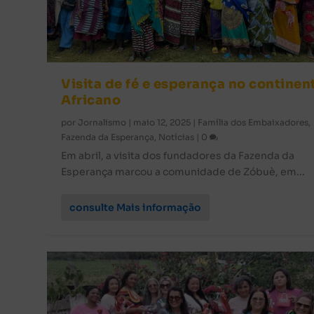
Visita de fé e esperança no continen
Africano
por
Jornalismo
|
maio 12, 2025
|
Família dos Embaixadores
,
Fazenda da Esperança
,
Notícias
|
0
Em abril, a visita dos fundadores da Fazenda da
Esperança marcou a comunidade de Zóbuè, em...
consulte Mais informação