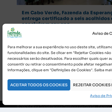
Em Cabo Verde, Fazenda da Esperan
entrega certificado a seis acolhidos
concluíram seu ano
por
Jornalismo
|
mar 18, 2024
|
Família da Esperança
,
Famíli
Aviso de 
Embaixadores
|
0
Os acolhidos da Fazenda da Esperança Cabo Verde
Para melhorar a sua experiência no uso deste site, utilizamo
receberam com alegria no domingo (10) a visita...
funcionalidades do site. Se clicar em "Rejeitar Cookies nã
necessários serão desativados. Para escolher quais quer au
consulte Mais informação
consentir ou retirar o consentimento pode afetar negativa
informações, clique em "Definições de Cookies". Saiba ma
ACEITAR TODOS OS COOKIES
REJEITAR COOKIES
Aviso de Pr
© 2026 Obra Social Nossa Senhora da Gloria - Fazen