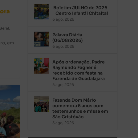
Boletim JULHO de 2026 –
hora
Centro Infantil Chitaitai
6 ago, 2026
Geral
,
Palavra Diária
(06/08/2026)
ro, em
6 ago, 2026
Após ordenação, Padre
Raymundo Fagner é
recebido com festa na
Fazenda de Guadalajara
5 ago, 2026
Fazenda Dom Mário
comemora 5 anos com
testemunhos e missa em
São Cristóvão
5 ago, 2026