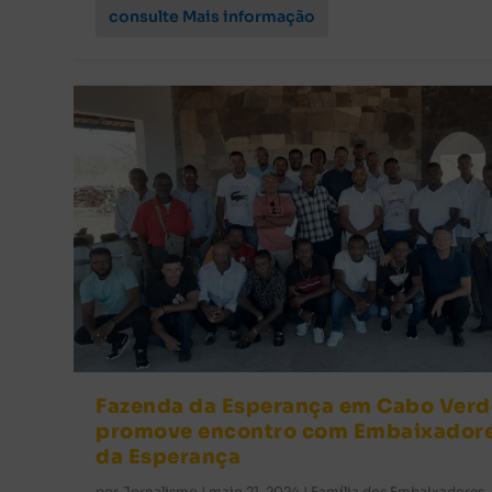
consulte Mais informação
Fazenda da Esperança em Cabo Verd
promove encontro com Embaixador
da Esperança
por
Jornalismo
|
maio 21, 2024
|
Família dos Embaixadores
,