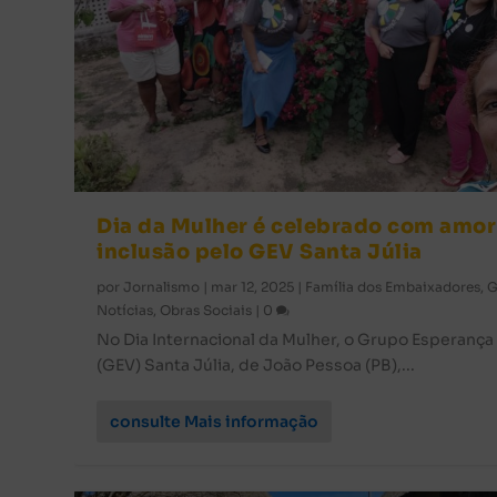
Dia da Mulher é celebrado com amor
inclusão pelo GEV Santa Júlia
por
Jornalismo
|
mar 12, 2025
|
Família dos Embaixadores
,
G
Notícias
,
Obras Sociais
|
0
No Dia Internacional da Mulher, o Grupo Esperança
(GEV) Santa Júlia, de João Pessoa (PB),...
consulte Mais informação