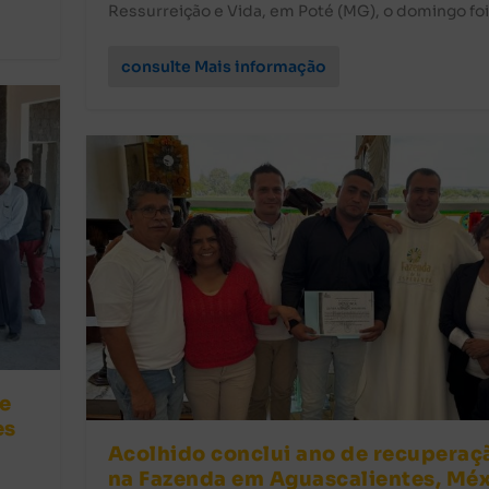
Ressurreição e Vida, em Poté (MG), o domingo foi.
consulte Mais informação
e
es
Acolhido conclui ano de recuperaç
na Fazenda em Aguascalientes, Mé