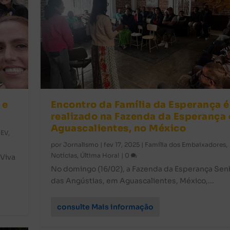
 e
Encontro da Família da Esperança é
realizado na Fazenda da Esperança
Aguascalientes, no México
EV
,
por
Jornalismo
|
fev 17, 2025
|
Família dos Embaixadores
,
Notícias
,
Última Hora!
|
0
 Viva
No domingo (16/02), a Fazenda da Esperança Sen
das Angústias, em Aguascalientes, México,...
consulte Mais informação