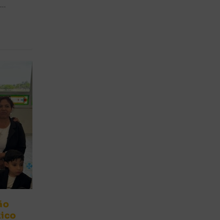
..
ão
xico