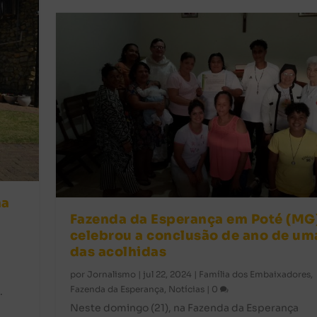
ma
Fazenda da Esperança em Poté (MG
celebrou a conclusão de ano de um
das acolhidas
e
por
Jornalismo
|
jul 22, 2024
|
Família dos Embaixadores
,
Fazenda da Esperança
,
Notícias
|
0
.
Neste domingo (21), na Fazenda da Esperança