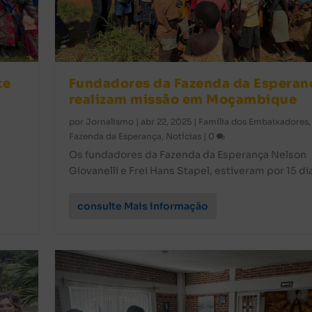
te
Fundadores da Fazenda da Esperan
realizam missão em Moçambique
por
Jornalismo
|
abr 22, 2025
|
Família dos Embaixadores
,
Fazenda da Esperança
,
Notícias
|
0
Os fundadores da Fazenda da Esperança Nelson
Giovanelli e Frei Hans Stapel, estiveram por 15 dia
consulte Mais informação