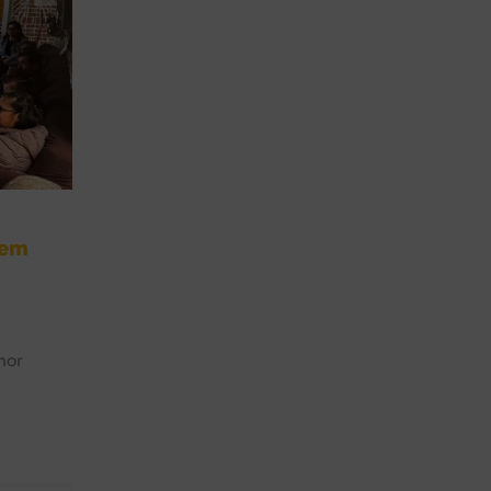
 em
hor