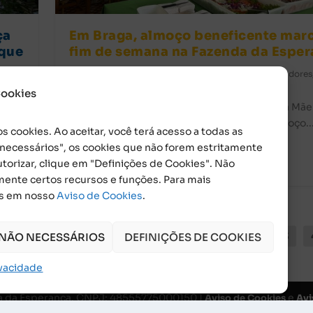
ça
Em Braga, almoço beneficente mar
 que
fim de semana na Fazenda da Espe
por
Jornalismo
|
mar 14, 2024
|
Família dos Embaixadores
Fazenda da Esperança
|
0
a dos
Cookies
Neste domingo (10), a Fazenda da Esperança Mãe
Admirável, de Braga (RS), promoveu um almoço..
s cookies. Ao aceitar, você terá acesso a todas as
o necessários", os cookies que não forem estritamente
consulte Mais informação
torizar, clique em "Definições de Cookies". Não
mente certos recursos e funções. Para mais
is em nosso
Aviso de Cookies
.
1
2
3
 NÃO NECESSÁRIOS
DEFINIÇÕES DE COOKIES
ivacidade
da da Esperança. CNPJ: 48555775000150 |
e
Aviso de Cookies
Avi