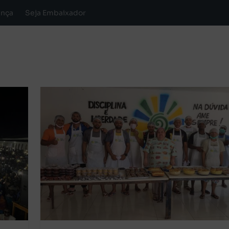
ança
Seja Embaixador