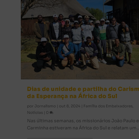
Dias de unidade e partilha do Caris
da Esperança na África do Sul
por
Jornalismo
|
out 8, 2024
|
Família dos Embaixadores
,
Notícias
|
0
Nas últimas semanas, os missionários João Paulo 
Carminha estiveram na África do Sul e relatam um..