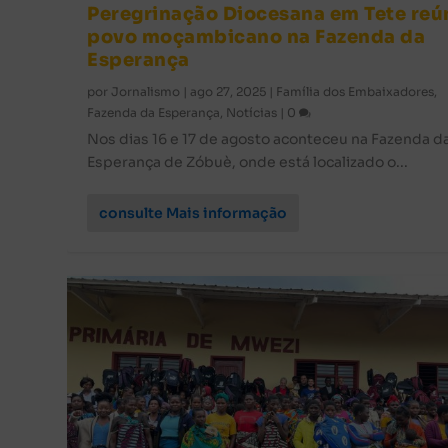
Peregrinação Diocesana em Tete reú
povo moçambicano na Fazenda da
Esperança
por
Jornalismo
|
ago 27, 2025
|
Família dos Embaixadores
,
Fazenda da Esperança
,
Notícias
|
0
Nos dias 16 e 17 de agosto aconteceu na Fazenda d
Esperança de Zóbuè, onde está localizado o...
consulte Mais informação