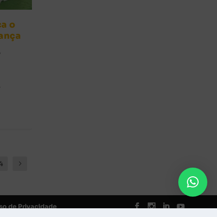
ca o
rança
,
.
4
so de Privacidade