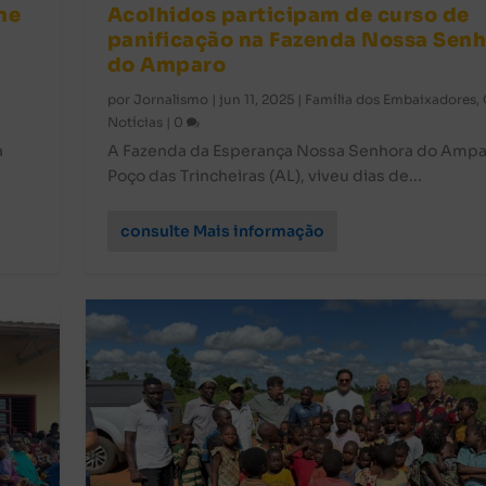
ne
Acolhidos participam de curso de
panificação na Fazenda Nossa Sen
do Amparo
por
Jornalismo
|
jun 11, 2025
|
Família dos Embaixadores
,
Notícias
|
0
a
A Fazenda da Esperança Nossa Senhora do Ampa
Poço das Trincheiras (AL), viveu dias de...
consulte Mais informação