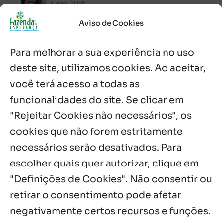
6 ago, 2026
Aviso de Cookies
Após ordenação, Padre Raymundo
Fagner é recebido com festa na Fazenda
Para melhorar a sua experiência no uso
de Guadalajara
5 ago, 2026
deste site, utilizamos cookies. Ao aceitar,
você terá acesso a todas as
Fazenda Dom Mário comemora 5 anos
com testemunhos e missa em São
funcionalidades do site. Se clicar em
Cristóvão
"Rejeitar Cookies não necessários", os
5 ago, 2026
cookies que não forem estritamente
necessários serão desativados. Para
Notícias por Categoria
escolher quais quer autorizar, clique em
"Definições de Cookies". Não consentir ou
retirar o consentimento pode afetar
negativamente certos recursos e funções.
Próximos Eventos