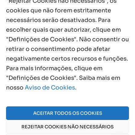
"Rejeitar Cookies não necessários", os
cookies que não forem estritamente
necessários serão desativados. Para
Notícias por Categoria
escolher quais quer autorizar, clique em
"Definições de Cookies". Não consentir ou
retirar o consentimento pode afetar
negativamente certos recursos e funções.
Próximos Eventos
Para mais informações, clique em
"Definições de Cookies". Saiba mais em
nosso
Aviso de Cookies
.
Agosto, 2026
NO EVENTS
ACEITAR TODOS OS COOKIES
REJEITAR COOKIES NÃO NECESSÁRIOS
© 2026 Obra Social Nossa Senhora da Gloria - Fazenda