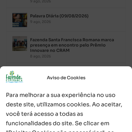
9 ago, 2026
Palavra Diária (09/08/2026)
9 ago, 2026
Fazenda Santa Francisca Romana marca
presença em encontro pelo Prêmio
Innovare no CRAM
8 ago, 2026
Palavra Diária (08/08/2026)
8 ago, 2026
Aviso de Cookies
Para melhorar a sua experiência no uso
Acolhidos e voluntários participam do
Sopão da Comunidade Mata Redonda
deste site, utilizamos cookies. Ao aceitar,
7 ago, 2026
você terá acesso a todas as
Es de Chapala celebram perseverança e
funcionalidades do site. Se clicar em
missão em encontro
7 ago, 2026