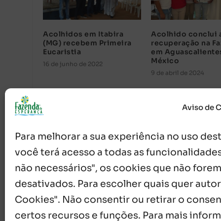
Acolhidos em Itabira
Acolhido conclui 
(MG) recebem Primeira
recuperação na F
Eucaristia
em Aguascaliente
México
16 de junho de 2022
9 de abril de 2024
Aviso de 
Para melhorar a sua experiência no uso deste
você terá acesso a todas as funcionalidades
não necessários", os cookies que não forem
desativados. Para escolher quais quer autor
{}
[+]
Cookies". Não consentir ou retirar o cons
certos recursos e funções. Para mais infor