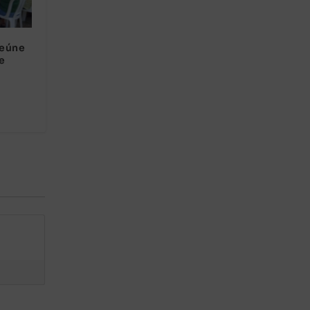
reúne
e