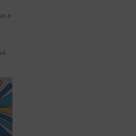
as e
va