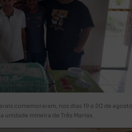
erais comemoraram, nos dias 19 e 20 de agosto
 unidade mineira de Três Marias.