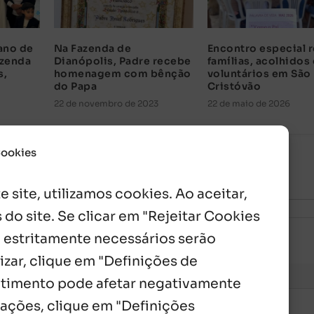
ano de
Na Fazenda de
Encontro especial 
azenda
Dianópolis, Padre recebe
famílias, acolhidos 
s,
homenagem com bênção
voluntários em São
do Papa
Cristóvão
22 de novembro de 2023
22 de maio de 2026
Cookies
 site, utilizamos cookies. Ao aceitar,
 do site. Se clicar em "Rejeitar Cookies
 estritamente necessários serão
izar, clique em "Definições de
entimento pode afetar negativamente
mações, clique em "Definições