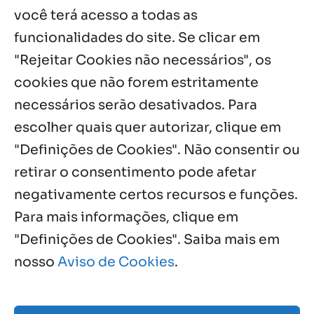
você terá acesso a todas as
funcionalidades do site. Se clicar em
Palavra Diária (02/08/2026)
2 ago, 2026
"Rejeitar Cookies não necessários", os
cookies que não forem estritamente
necessários serão desativados. Para
Notícias por Categoria
escolher quais quer autorizar, clique em
"Definições de Cookies". Não consentir ou
retirar o consentimento pode afetar
negativamente certos recursos e funções.
Próximos Eventos
Para mais informações, clique em
"Definições de Cookies". Saiba mais em
nosso
Aviso de Cookies
.
Agosto, 2026
NO EVENTS