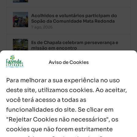
Acolhidos e voluntários participam do
Sopão da Comunidade Mata Redonda
7 ago, 2026
Es de Chapala celebram perseverança e
missão em encontro
7 ago, 2026
Aviso de Cookies
Palavra Diária (07/08/2026)
7 ago, 2026
Para melhorar a sua experiência no uso
deste site, utilizamos cookies. Ao aceitar,
Oito anos de esperança: Fazenda
você terá acesso a todas as
Feminina de Chapala celebra aniversário
com missa e festa
funcionalidades do site. Se clicar em
6 ago, 2026
"Rejeitar Cookies não necessários", os
cookies que não forem estritamente
Notícias por Categoria