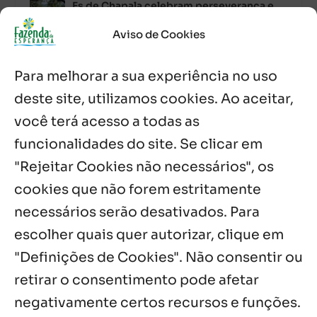
Es de Chapala celebram perseverança e
missão em encontro
7 ago, 2026
Aviso de Cookies
Palavra Diária (07/08/2026)
Para melhorar a sua experiência no uso
7 ago, 2026
deste site, utilizamos cookies. Ao aceitar,
você terá acesso a todas as
Oito anos de esperança: Fazenda
Feminina de Chapala celebra aniversário
funcionalidades do site. Se clicar em
com missa e festa
"Rejeitar Cookies não necessários", os
6 ago, 2026
cookies que não forem estritamente
necessários serão desativados. Para
Notícias por Categoria
escolher quais quer autorizar, clique em
"Definições de Cookies". Não consentir ou
retirar o consentimento pode afetar
negativamente certos recursos e funções.
Próximos Eventos