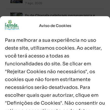
7 ago, 2026
Es de Chapala celebram perseverança e
missão em encontro
7 ago, 2026
Aviso de Cookies
Palavra Diária (07/08/2026)
Para melhorar a sua experiência no uso
7 ago, 2026
deste site, utilizamos cookies. Ao aceitar,
você terá acesso a todas as
Oito anos de esperança: Fazenda
Feminina de Chapala celebra aniversário
funcionalidades do site. Se clicar em
com missa e festa
"Rejeitar Cookies não necessários", os
6 ago, 2026
cookies que não forem estritamente
necessários serão desativados. Para
Notícias por Categoria
escolher quais quer autorizar, clique em
"Definições de Cookies". Não consentir ou