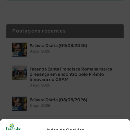
Postagens recentes
Palavra Diária (09/08/2026)
9 ago, 2026
Fazenda Santa Francisca Romana marca
presença em encontro pelo Prêmio
Innovare no CRAM
8 ago, 2026
Palavra Diária (08/08/2026)
8 ago, 2026
Acolhidos e voluntários participam do
Sopão da Comunidade Mata Redonda