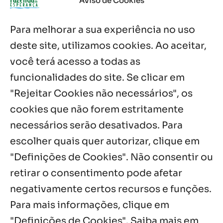
Aviso de Cookies
7 ago, 2026
Para melhorar a sua experiência no uso
Es de Chapala celebram perseverança e
missão em encontro
deste site, utilizamos cookies. Ao aceitar,
7 ago, 2026
você terá acesso a todas as
funcionalidades do site. Se clicar em
Palavra Diária (07/08/2026)
7 ago, 2026
"Rejeitar Cookies não necessários", os
cookies que não forem estritamente
necessários serão desativados. Para
Notícias por Categoria
escolher quais quer autorizar, clique em
"Definições de Cookies". Não consentir ou
retirar o consentimento pode afetar
negativamente certos recursos e funções.
Próximos Eventos
Para mais informações, clique em
"Definições de Cookies". Saiba mais em