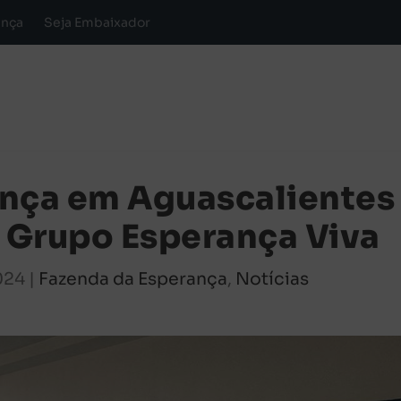
ança
Seja Embaixador
ança em Aguascalientes
 Grupo Esperança Viva
024
|
Fazenda da Esperança
,
Notícias