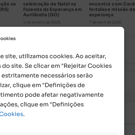
ação na
celebração de Natal na
encontro com Card
(RS)
Fazenda da Esperança em
fortalece missão d
Aurilândia (GO)
esperança
4 de janeiro de 2025
7 de abril de 2026
Cookies
 site, utilizamos cookies. Ao aceitar,
 do site. Se clicar em "Rejeitar Cookies
 estritamente necessários serão
izar, clique em "Definições de
entimento pode afetar negativamente
mações, clique em "Definições
 Cookies
.