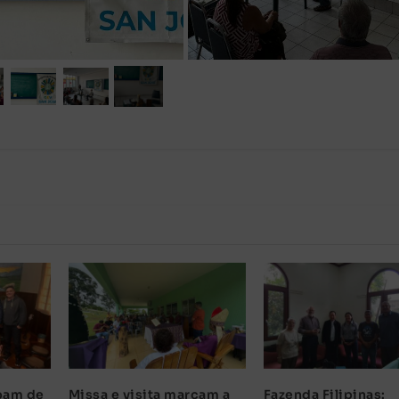
pam de
Missa e visita marcam a
Fazenda Filipinas: