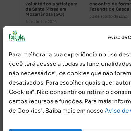
voluntários participam
encontro de form
da Santa Missa em
Fazenda de Casca 
Mozarlândia (GO)
30 de agosto de 2023
5 de abril de 2024
Aviso de 
Para melhorar a sua experiência no uso deste
você terá acesso a todas as funcionalidades
não necessários", os cookies que não forem
desativados. Para escolher quais quer autor
Cookies". Não consentir ou retirar o cons
{}
[+]
certos recursos e funções. Para mais infor
de Cookies". Saiba mais em nosso
Aviso de
0
COMENTÁRIOS