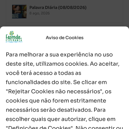
Palavra Diária (08/08/2026)
8 ago, 2026
Acolhidos e voluntários participam do
Sopão da Comunidade Mata Redonda
Aviso de Cookies
7 ago, 2026
Para melhorar a sua experiência no uso
Es de Chapala celebram perseverança e
missão em encontro
deste site, utilizamos cookies. Ao aceitar,
7 ago, 2026
você terá acesso a todas as
funcionalidades do site. Se clicar em
Palavra Diária (07/08/2026)
7 ago, 2026
"Rejeitar Cookies não necessários", os
cookies que não forem estritamente
necessários serão desativados. Para
Notícias por Categoria
escolher quais quer autorizar, clique em
"Definições de Cookies". Não consentir ou