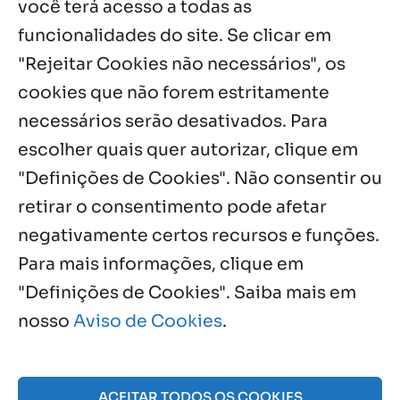
você terá acesso a todas as
funcionalidades do site. Se clicar em
Palavra de Vida (Agosto de 2026)
3 ago, 2026
"Rejeitar Cookies não necessários", os
cookies que não forem estritamente
necessários serão desativados. Para
Notícias por Categoria
escolher quais quer autorizar, clique em
"Definições de Cookies". Não consentir ou
retirar o consentimento pode afetar
negativamente certos recursos e funções.
Próximos Eventos
Para mais informações, clique em
"Definições de Cookies". Saiba mais em
nosso
Aviso de Cookies
.
Agosto, 2026
NO EVENTS
ACEITAR TODOS OS COOKIES