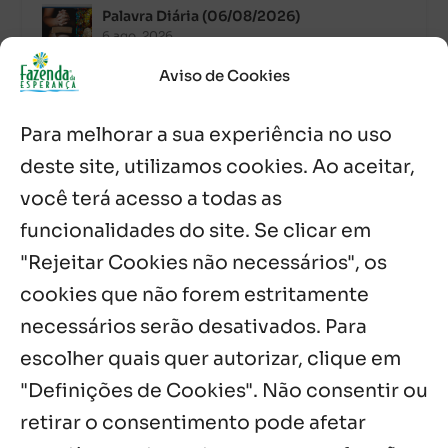
Palavra Diária (06/08/2026)
6 ago, 2026
Aviso de Cookies
Após ordenação, Padre Raymundo
Fagner é recebido com festa na Fazenda
Para melhorar a sua experiência no uso
de Guadalajara
5 ago, 2026
deste site, utilizamos cookies. Ao aceitar,
você terá acesso a todas as
Fazenda Dom Mário comemora 5 anos
com testemunhos e missa em São
funcionalidades do site. Se clicar em
Cristóvão
"Rejeitar Cookies não necessários", os
5 ago, 2026
cookies que não forem estritamente
necessários serão desativados. Para
Notícias por Categoria
escolher quais quer autorizar, clique em
"Definições de Cookies". Não consentir ou
retirar o consentimento pode afetar