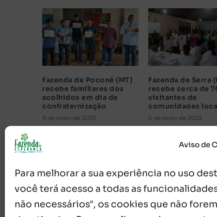
Fazenda de Poconé (MT)
Fazenda de Serra (
recebe familiares dos
recebe cerca de 7
acolhidos em dia de
visitantes de
confraternização
comunidades loca
9 de maio de 2023
4 de maio de 2023
Aviso de 
Para melhorar a sua experiência no uso deste
você terá acesso a todas as funcionalidades
não necessários", os cookies que não forem