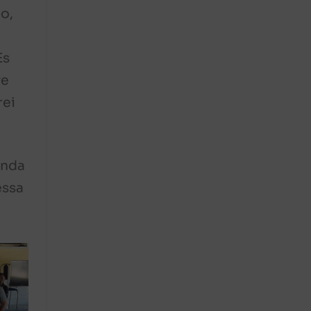
o,
Es
re
rei
enda
essa