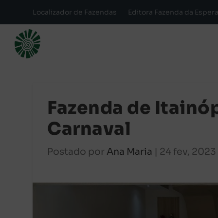
Localizador de Fazendas
Editora Fazenda da Esper
Fazenda de Itainóp
Carnaval
Postado por
Ana Maria
|
24 fev, 2023