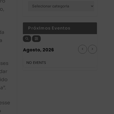
iro
o,
Próximos Eventos
da
a
Agosto, 2026
NO EVENTS
sses
dar
ido
a”.
 esse
o