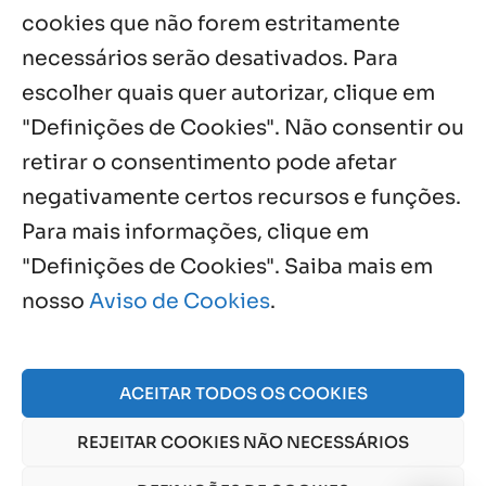
cookies que não forem estritamente
necessários serão desativados. Para
Notícias por Categoria
escolher quais quer autorizar, clique em
"Definições de Cookies". Não consentir ou
retirar o consentimento pode afetar
negativamente certos recursos e funções.
Próximos Eventos
Para mais informações, clique em
"Definições de Cookies". Saiba mais em
nosso
Aviso de Cookies
.
Agosto, 2026
NO EVENTS
ACEITAR TODOS OS COOKIES
REJEITAR COOKIES NÃO NECESSÁRIOS
© 2026 Obra Social Nossa Senhora da Gloria - Fazenda
da Esperança. CNPJ: 48555775000150 |
Aviso de Cookies