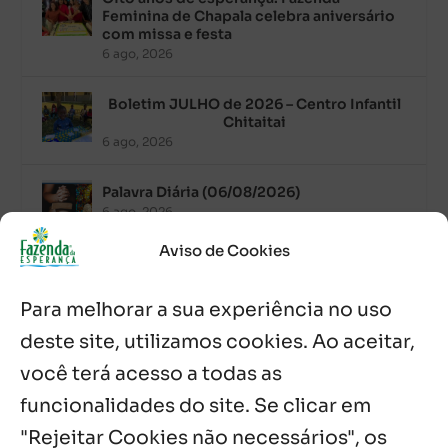
Feminina de Chapala celebra aniversário
com missa e festa
6 ago, 2026
Boletim JULHO de 2026 – Centro Infantil
Chitaitai
6 ago, 2026
Palavra Diária (06/08/2026)
6 ago, 2026
Aviso de Cookies
Após ordenação, Padre Raymundo
Fagner é recebido com festa na Fazenda
Para melhorar a sua experiência no uso
de Guadalajara
5 ago, 2026
deste site, utilizamos cookies. Ao aceitar,
você terá acesso a todas as
Fazenda Dom Mário comemora 5 anos
com testemunhos e missa em São
funcionalidades do site. Se clicar em
Cristóvão
"Rejeitar Cookies não necessários", os
5 ago, 2026