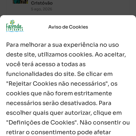
Cristóvão
5 ago, 2026
Palavra Diária (05/08/2026)
Aviso de Cookies
5 ago, 2026
Para melhorar a sua experiência no uso
Palavra Diária (04/08/2026)
deste site, utilizamos cookies. Ao aceitar,
4 ago, 2026
você terá acesso a todas as
funcionalidades do site. Se clicar em
Palavra de Vida (Agosto de 2026)
3 ago, 2026
"Rejeitar Cookies não necessários", os
cookies que não forem estritamente
necessários serão desativados. Para
Notícias por Categoria
escolher quais quer autorizar, clique em
"Definições de Cookies". Não consentir ou
retirar o consentimento pode afetar