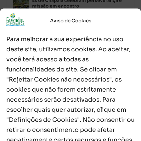
Es de Chapala celebram perseverança e
missão em encontro
7 ago, 2026
Aviso de Cookies
Palavra Diária (07/08/2026)
7 ago, 2026
Para melhorar a sua experiência no uso
deste site, utilizamos cookies. Ao aceitar,
Oito anos de esperança: Fazenda
você terá acesso a todas as
Feminina de Chapala celebra aniversário
com missa e festa
funcionalidades do site. Se clicar em
6 ago, 2026
"Rejeitar Cookies não necessários", os
cookies que não forem estritamente
Notícias por Categoria
necessários serão desativados. Para
escolher quais quer autorizar, clique em
"Definições de Cookies". Não consentir ou
retirar o consentimento pode afetar
Próximos Eventos
negativamente certos recursos e funções.