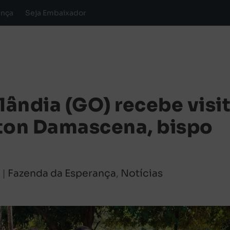
ança
Seja Embaixador
ândia (GO) recebe visi
on Damascena, bispo
4
|
Fazenda da Esperança
,
Notícias