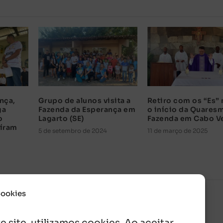
nça,
Grupo de alunos visita a
Retiro com os “Es”
ga
Fazenda da Esperança em
o início da Quares
o
Lagarto (SE)
Fazenda em Cabo V
uíram
5 de setembro de 2024
11 de março de 2025
Cookies
 site, utilizamos cookies. Ao aceitar,