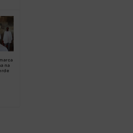
 marca
ma na
erde