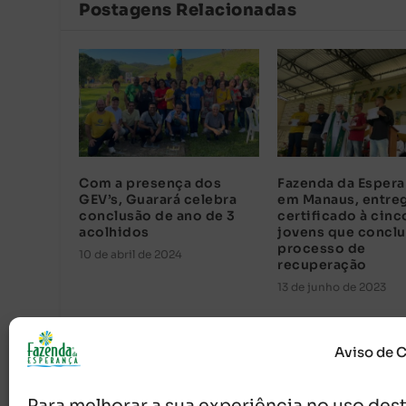
Postagens Relacionadas
Com a presença dos
Fazenda da Espera
GEV’s, Guarará celebra
em Manaus, entre
conclusão de ano de 3
certificado à cinc
acolhidos
jovens que concl
processo de
10 de abril de 2024
recuperação
13 de junho de 2023
Aviso de 
Para melhorar a sua experiência no uso deste