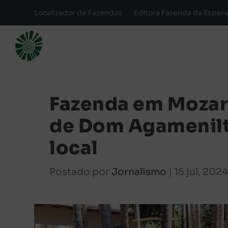
Localizador de Fazendas
Editora Fazenda da Esper
Fazenda em Mozarl
de Dom Agamenilt
local
Postado por
Jornalismo
|
15 jul, 202