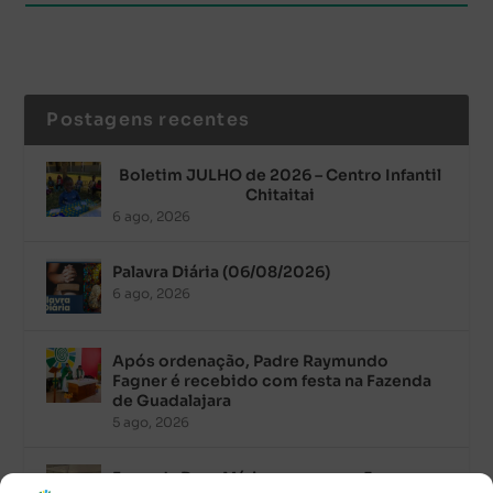
Postagens recentes
Boletim JULHO de 2026 – Centro Infantil
Chitaitai
6 ago, 2026
Palavra Diária (06/08/2026)
6 ago, 2026
Após ordenação, Padre Raymundo
Fagner é recebido com festa na Fazenda
de Guadalajara
5 ago, 2026
Fazenda Dom Mário comemora 5 anos