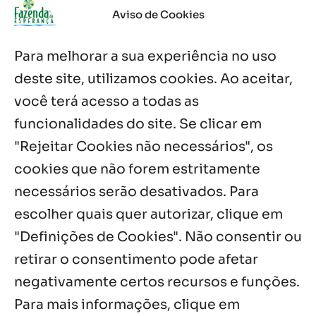
com testemunhos e missa em São
Aviso de Cookies
Cristóvão
5 ago, 2026
Para melhorar a sua experiência no uso
Palavra Diária (05/08/2026)
deste site, utilizamos cookies. Ao aceitar,
5 ago, 2026
você terá acesso a todas as
funcionalidades do site. Se clicar em
Palavra Diária (04/08/2026)
4 ago, 2026
"Rejeitar Cookies não necessários", os
cookies que não forem estritamente
necessários serão desativados. Para
Notícias por Categoria
escolher quais quer autorizar, clique em
"Definições de Cookies". Não consentir ou
retirar o consentimento pode afetar
negativamente certos recursos e funções.
Próximos Eventos
Para mais informações, clique em