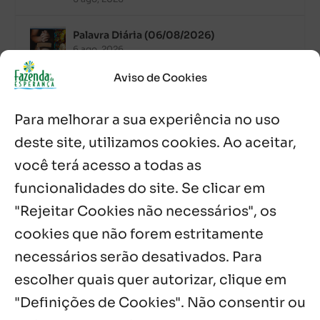
Palavra Diária (06/08/2026)
6 ago, 2026
Aviso de Cookies
Após ordenação, Padre Raymundo
Fagner é recebido com festa na Fazenda
Para melhorar a sua experiência no uso
de Guadalajara
5 ago, 2026
deste site, utilizamos cookies. Ao aceitar,
você terá acesso a todas as
Fazenda Dom Mário comemora 5 anos
com testemunhos e missa em São
funcionalidades do site. Se clicar em
Cristóvão
"Rejeitar Cookies não necessários", os
5 ago, 2026
cookies que não forem estritamente
necessários serão desativados. Para
Notícias por Categoria
escolher quais quer autorizar, clique em
"Definições de Cookies". Não consentir ou