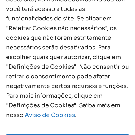
5 ago, 2026
você terá acesso a todas as
funcionalidades do site. Se clicar em
Palavra Diária (05/08/2026)
5 ago, 2026
"Rejeitar Cookies não necessários", os
cookies que não forem estritamente
necessários serão desativados. Para
Notícias por Categoria
escolher quais quer autorizar, clique em
"Definições de Cookies". Não consentir ou
retirar o consentimento pode afetar
negativamente certos recursos e funções.
Próximos Eventos
Para mais informações, clique em
"Definições de Cookies". Saiba mais em
nosso
Aviso de Cookies
.
Agosto, 2026
NO EVENTS