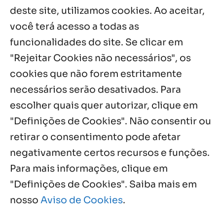
missão em encontro
deste site, utilizamos cookies. Ao aceitar,
7 ago, 2026
você terá acesso a todas as
funcionalidades do site. Se clicar em
Palavra Diária (07/08/2026)
7 ago, 2026
"Rejeitar Cookies não necessários", os
cookies que não forem estritamente
necessários serão desativados. Para
Notícias por Categoria
escolher quais quer autorizar, clique em
"Definições de Cookies". Não consentir ou
retirar o consentimento pode afetar
negativamente certos recursos e funções.
Próximos Eventos
Para mais informações, clique em
"Definições de Cookies". Saiba mais em
nosso
Aviso de Cookies
.
Agosto, 2026