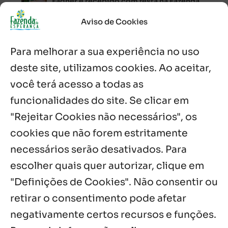
Fagner é recebido com festa na Fazenda
de Guadalajara
5 ago, 2026
Aviso de Cookies
Fazenda Dom Mário comemora 5 anos
Para melhorar a sua experiência no uso
com testemunhos e missa em São
Cristóvão
deste site, utilizamos cookies. Ao aceitar,
5 ago, 2026
você terá acesso a todas as
funcionalidades do site. Se clicar em
Palavra Diária (05/08/2026)
5 ago, 2026
"Rejeitar Cookies não necessários", os
cookies que não forem estritamente
necessários serão desativados. Para
Notícias por Categoria
escolher quais quer autorizar, clique em
"Definições de Cookies". Não consentir ou
retirar o consentimento pode afetar
negativamente certos recursos e funções.
Próximos Eventos