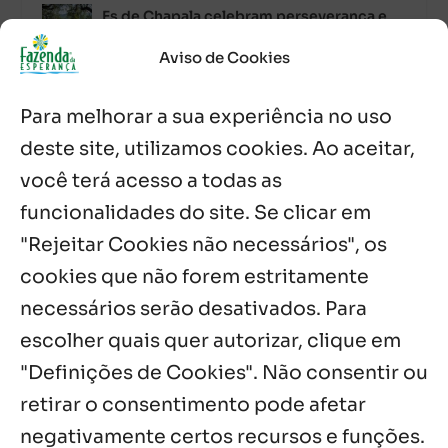
Es de Chapala celebram perseverança e
missão em encontro
7 ago, 2026
Aviso de Cookies
Palavra Diária (07/08/2026)
Para melhorar a sua experiência no uso
7 ago, 2026
deste site, utilizamos cookies. Ao aceitar,
você terá acesso a todas as
Oito anos de esperança: Fazenda
Feminina de Chapala celebra aniversário
funcionalidades do site. Se clicar em
com missa e festa
"Rejeitar Cookies não necessários", os
6 ago, 2026
cookies que não forem estritamente
necessários serão desativados. Para
Notícias por Categoria
escolher quais quer autorizar, clique em
"Definições de Cookies". Não consentir ou
retirar o consentimento pode afetar
negativamente certos recursos e funções.